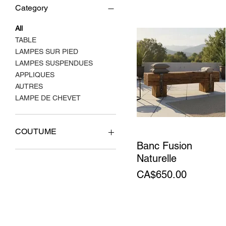
Category
All
TABLE
LAMPES SUR PIED
LAMPES SUSPENDUES
APPLIQUES
AUTRES
LAMPE DE CHEVET
COUTUME
Banc Fusion
TABLE
Naturelle
AUTRES
Price
CA$650.00
LAMPES SUR PIED
LAMPES SUSPENDUES
APPLIQUES
LAMPE DE CHEVET