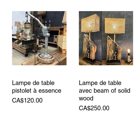
Lampe de table
Lampe de table
pistolet à essence
avec beam of solid
wood
Price
CA$120.00
Price
CA$250.00