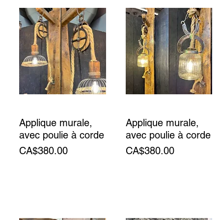
Applique murale,
Applique murale,
avec poulie à corde
avec poulie à corde
Price
Price
CA$380.00
CA$380.00