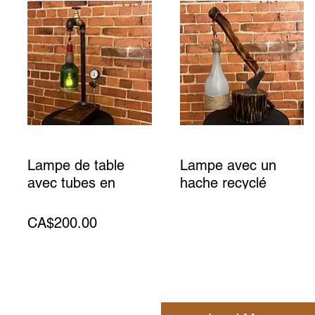
Lampe de table
Lampe avec un
avec tubes en
hache recyclé
metal
Price
CA$210.00
Price
CA$200.00