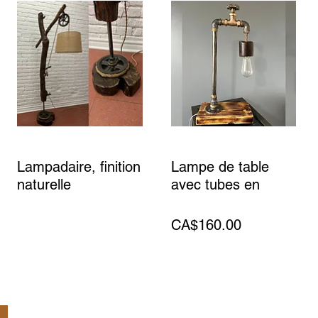
Lampadaire, finition
Lampe de table
naturelle
avec tubes en
métal
Price
CA$400.00
Price
CA$160.00