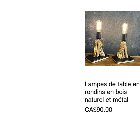
Lampes de table en
rondins en bois
naturel et métal
Price
CA$90.00