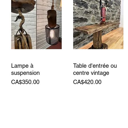
Lampe à
Table d'entrée ou
suspension
centre vintage
Price
Price
CA$350.00
CA$420.00