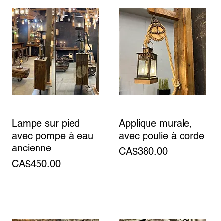
Lampe sur pied
Applique murale,
avec pompe à eau
avec poulie à corde
ancienne
Price
CA$380.00
Price
CA$450.00