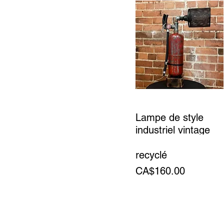
Lampe de style
industriel vintage
avec extincteur
recyclé
Price
CA$160.00