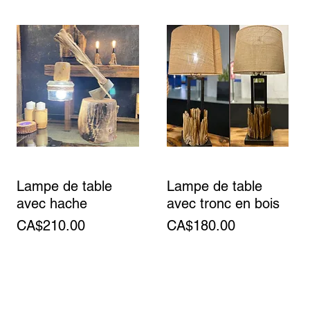
Lampe de table
Lampe de table
avec hache
avec tronc en bois
Price
Price
CA$210.00
CA$180.00