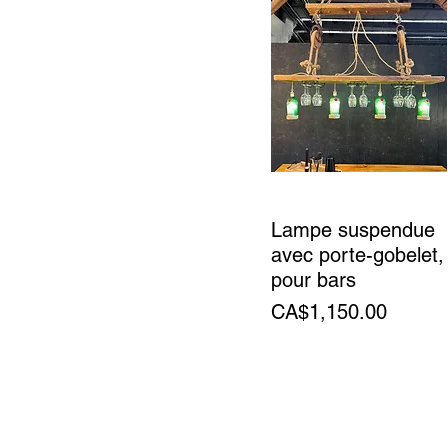
Lampe suspendue
avec porte-gobelet,
pour bars
Price
CA$1,150.00