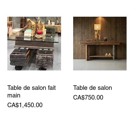
Table de salon fait
Table de salon
main
Price
CA$750.00
Price
CA$1,450.00