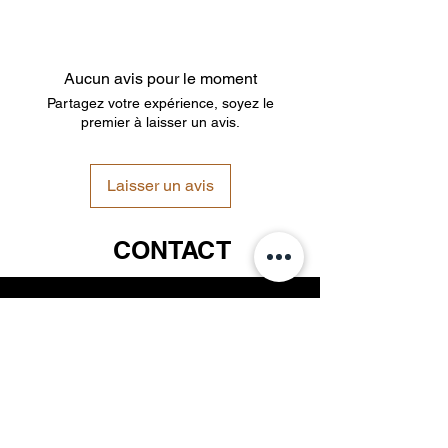
Lampadaire avec une élégante
finition naturelle où la couleur et les
textures naturelles sont mises en
Aucun avis pour le moment
valeur, le transformant en une œuvre
Partagez votre expérience, soyez le
d'art décorative unique pour votre
premier à laisser un avis.
salon
Laisser un avis
CONTACT
S'INSCRIRE
Email
S'INSCRIRE